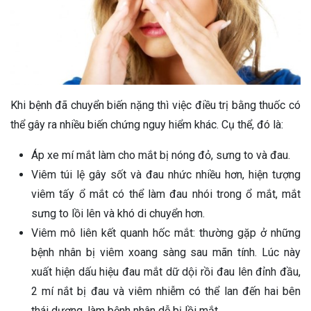
Khi bệnh đã chuyển biến nặng thì việc điều trị bằng thuốc có
thể gây ra nhiều biến chứng nguy hiểm khác. Cụ thể, đó là:
Áp xe mí mắt làm cho mắt bị nóng đỏ, sưng to và đau.
Viêm túi lệ gây sốt và đau nhức nhiều hơn, hiện tượng
viêm tấy ổ mắt có thể làm đau nhói trong ổ mắt, mắt
sưng to lồi lên và khó di chuyển hơn.
Viêm mô liên kết quanh hốc mắt: thường gặp ở những
bệnh nhân bị viêm xoang sàng sau mãn tính. Lúc này
xuất hiện dấu hiệu đau mắt dữ dội rồi đau lên đỉnh đầu,
2 mí nắt bị đau và viêm nhiễm có thể lan đến hai bên
thái dương, làm bệnh nhân dễ bị lồi mắt