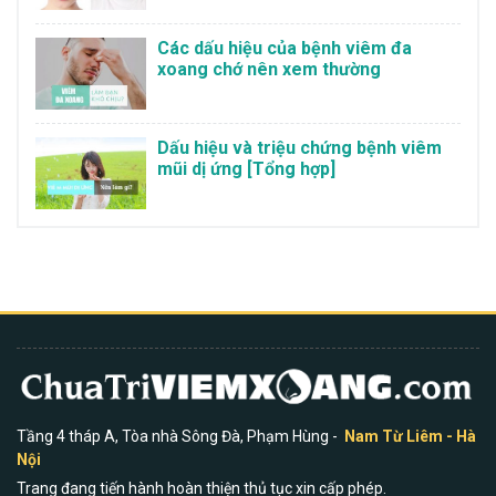
Các dấu hiệu của bệnh viêm đa
xoang chớ nên xem thường
Dấu hiệu và triệu chứng bệnh viêm
mũi dị ứng [Tổng hợp]
Tầng 4 tháp A, Tòa nhà Sông Đà, Phạm Hùng -
Nam Từ Liêm - Hà
Nội
Trang đang tiến hành hoàn thiện thủ tục xin cấp phép.