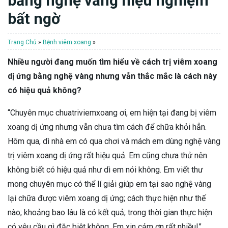
bằng nghệ vàng hiệu nghiệm
bất ngờ
Trang Chủ
»
Bệnh viêm xoang
»
Nhiều người đang muốn tìm hiểu về cách trị viêm xoang
dị ứng bằng nghệ vàng nhưng vẫn thắc mắc là cách này
có hiệu quả không?
“Chuyên mục chuatriviemxoang ơi, em hiện tại đang bị viêm
xoang dị ứng nhưng vẫn chưa tìm cách để chữa khỏi hẳn.
Hôm qua, dì nhà em có qua chơi và mách em dùng nghệ vàng
trị viêm xoang dị ứng rất hiệu quả. Em cũng chưa thử nên
không biết có hiệu quả như dì em nói không. Em viết thư
mong chuyên mục có thể lí giải giúp em tại sao nghệ vàng
lại chữa được viêm xoang dị ứng; cách thực hiện như thế
nào; khoảng bao lâu là có kết quả; trong thời gian thực hiện
có yêu cầu gì đặc biệt không. Em xin cảm ơn rất nhiều!”