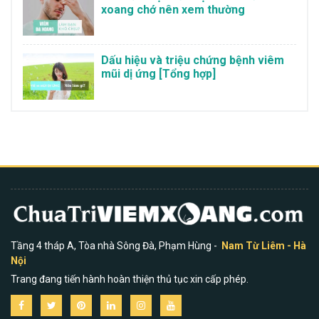
xoang chớ nên xem thường
Dấu hiệu và triệu chứng bệnh viêm
mũi dị ứng [Tổng hợp]
Tầng 4 tháp A, Tòa nhà Sông Đà, Phạm Hùng -
Nam Từ Liêm - Hà
Nội
Trang đang tiến hành hoàn thiện thủ tục xin cấp phép.