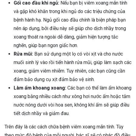
Gối cao đầu khi ngủ:
Nếu bạn bị viêm xoang mãn tính
và gặp khó khăn trong khi ngủ do các triệu chứng của
bệnh hành hạ. Ngủ gối cao đầu chính là biện pháp bạn
nên áp dụng, bởi điều này sẽ giúp cho dịch nhầy trong
xoang thoát ra ngoài dễ dàng, giảm hiện tượng tắc
nghẽn, giúp bạn ngon giấc hơn.
Rửa mũi:
Bạn sử dụng một lọ có vòi xịt và cho nước
muối sinh lý vào rồi tiến hành rửa mũi, giúp làm sạch các
xoang, giảm viêm nhiễm. Tuy nhiên, các bạn cũng cần
đảm bảo dụng cụ xịt đảm bảo vệ sinh.
Làm ẩm khoang xoang:
Các bạn có thể làm ẩm khoang
xoang bằng nhiều cách như xông hơi nước ấm hoặc tắm
nước nóng dưới vòi hoa sen, không khí ấm sẽ giúp điều
tiết dịch nhầy và giảm đau.
Trên đây là các cách chữa bệnh viêm xoang mãn tính. Tùy
theo mức độ bệnh của mỗi người, bác sĩ sẽ có phác đồ điều