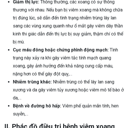
Giảm thị lực:
Thông thường, các xoang có sự thông
thương với nhau. Nếu bạn bị viêm xoang mà không chữa
trị đúng lúc, sẽ dẫn đến tình trạng nhiễm trùng lây lan
sang các vùng xung quanh như ổ mắt gây viêm dây thần
kinh thi giác dẫn đến thị lực bị suy giảm, thậm chí có thể
bị mù.
Cục máu đông hoặc chứng phình động mạch:
Tình
trạng này xảy ra khi gây viêm tắc tính mạch quang
xoang, gây ảnh hưởng đến khả năng cung cấp máu,
nặng hơn có thể gây đột quỵ,…
Nhiễm trùng khác:
Nhiễm trùng có thể lây lan sang
xương và da gây viêm tủy xương hoặc viêm mô tế bào ở
da,…
Bệnh về đường hô hấp:
Viêm phế quản mãn tính, hen
suyễn,…
II. Phác đồ điều trị bệnh viêm xoang