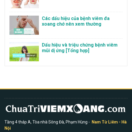
Các dấu hiệu của bệnh viêm đa
xoang chớ nên xem thường
Dấu hiệu và triệu chứng bệnh viêm
mũi dị ứng [Tổng hợp]
Tầng 4 tháp A, Tòa nhà Sông Đà, Phạm Hùng -
Nam Từ Liêm - Hà
Nội