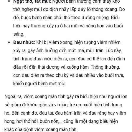
Ngạt thở, tắt mũi:
Người bệnh thường cảm thấy khó
thở, nghẹt mũi do dịch nhầy lấp đầy lỗ thông xoang. Do
đó, buộc bệnh nhân phải thở theo đường miệng. Biểu
hiện này thường xảy ra ở hai mũi và nặng hơn vào buổi
sáng.
Đau nhức:
Khi bị viêm xoang, hiện tượng viêm nhiễm
xảy ra, gây ảnh hưởng đến mắt, má, mũi, trán. Lúc này,
tình trạng đau nhức diễn ra, cơn đau có thể lan đến đỉnh
đầu rồi đến thái dương và xuống hàm. Thông thường,
cơn đau diễn ra theo chu kỳ và đau nhiều vào buổi trưa,
khiến người bệnh mệt mỏi.
Ngoài ra, viêm xoang mãn tính gây ra biểu hiện như người lớn
sẽ giảm đi khứu giác và vị giác, trẻ em xuất hiện tình trạng
ho. Bên cạnh đó, đau tai, đau hàm trên và đau răng hay viêm
họng, hơi thở hôi, buồn nôn,… cũng là một dạng biểu hiện
khác của bệnh viêm xoang mãn tính.