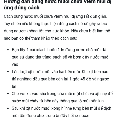
Hướng dẫn dùng nước muối chữa viêm mũi dị
ứng đúng cách
Cách dùng nước muối chữa viêm mũi dị ứng rất đơn giản.
Tuy nhiên nếu không thực hiện đúng cách nó sẽ gây ra tác
dụng ngược không tốt cho sức khỏe. Nếu chưa biết làm thế
nào bạn có thể tham khảo theo cách sau:
Bạn lấy 1 cái xilanh hoặc 1 lọ đựng nước nhỏ mũi đã
qua sử dụng tiệt trùng sạch sẽ và bơm đầy nước muối
vào
Lần lượt xịt nước mũi vào hai bên mũi. Khi xịt bên nào
thì nghiêng đầu qua bên còn lại 1 góc 45 độ và ngược
lại
Cho vòi xịt vào sâu trong cửa mũi một chút và xịt nhẹ để
nước mũi chảy từ bên này thông qua lỗ mũi bên kia
Sau khi xịt nước muối xong hỉ nhẹ từng bên mũi để dịch
mũi tồn đọng phía trong bị đẩy hết ra ngoài.