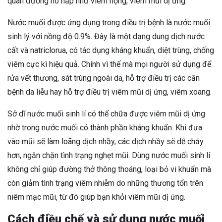
quan đường hô hấp như viêm họng, viêm mũi dị ứng.
Nước muối được ứng dụng trong điều trị bệnh là nước muối
sinh lý với nồng độ 0.9%. Đây là một dạng dung dịch nước
cất và natriclorua, có tác dụng kháng khuẩn, diệt trùng, chống
viêm cực kì hiệu quả. Chính vì thế mà mọi người sử dụng để
rửa vết thương, sát trùng ngoài da, hỗ trợ điều trị các căn
bệnh da liễu hay hỗ trợ điều trị viêm mũi dị ứng, viêm xoang.
Sở dĩ nước muối sinh lí có thể chữa được viêm mũi dị ứng
nhờ trong nước muối có thành phần kháng khuẩn. Khi đưa
vào mũi sẽ làm loãng dịch nhầy, các dịch nhầy sẽ dễ chảy
hơn, ngăn chặn tình trạng nghẹt mũi. Dùng nước muối sinh lí
không chỉ giúp đường thở thông thoáng, loại bỏ vi khuẩn mà
còn giảm tình trạng viêm nhiễm do những thương tổn trên
niêm mạc mũi, từ đó giúp bạn khỏi viêm mũi dị ứng.
Cách điều chế và sử dụng nước muối