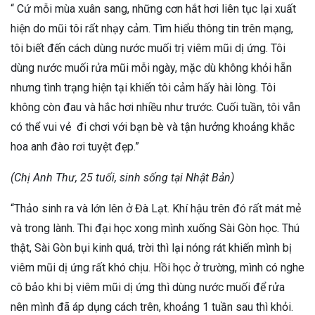
“ Cứ mỗi mùa xuân sang, những cơn hắt hơi liên tục lại xuất
hiện do mũi tôi rất nhạy cảm. Tìm hiểu thông tin trên mạng,
tôi biết đến cách dùng nước muối trị viêm mũi dị ứng. Tôi
dùng nước muối rửa mũi mỗi ngày, mặc dù không khỏi hẵn
nhưng tình trạng hiện tại khiến tôi cảm hấy hài lòng. Tôi
không còn đau và hắc hơi nhiều như trước. Cuối tuần, tôi vẫn
có thể vui vẻ đi chơi với bạn bè và tận hưởng khoảng khắc
hoa anh đào rơi tuyệt đẹp.”
(Chị Anh Thư, 25 tuổi, sinh sống tại Nhật Bản)
“Thảo sinh ra và lớn lên ở Đà Lạt. Khí hậu trên đó rất mát mẻ
và trong lành. Thi đại học xong mình xuống Sài Gòn học. Thú
thật, Sài Gòn bụi kinh quá, trời thì lại nóng rát khiến mình bị
viêm mũi dị ứng rất khó chịu. Hồi học ở trường, mình có nghe
cô bảo khi bị viêm mũi dị ứng thì dùng nước muối để rửa
nên mình đã áp dụng cách trên, khoảng 1 tuần sau thì khỏi.