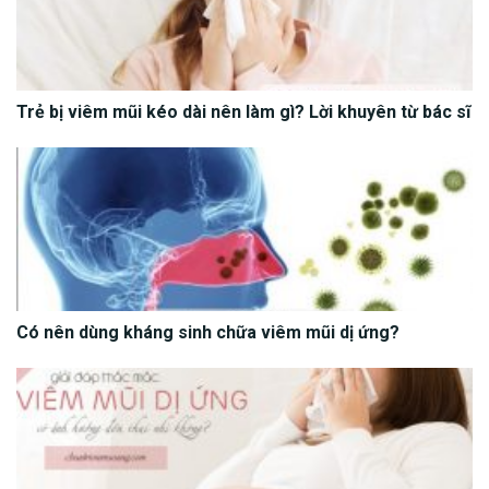
Trẻ bị viêm mũi kéo dài nên làm gì? Lời khuyên từ bác sĩ
Có nên dùng kháng sinh chữa viêm mũi dị ứng?