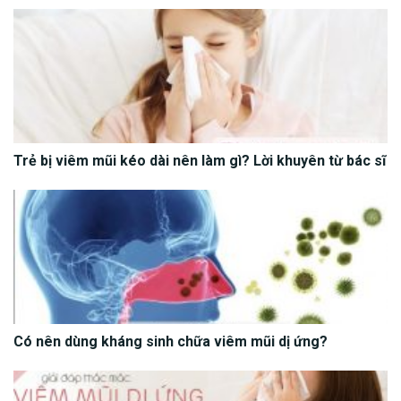
Trẻ bị viêm mũi kéo dài nên làm gì? Lời khuyên từ bác sĩ
Có nên dùng kháng sinh chữa viêm mũi dị ứng?