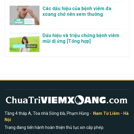
Các dấu hiệu của bệnh viêm đa
xoang chớ nên xem thường
Dấu hiệu và triệu chứng bệnh viêm
mũi dị ứng [Tổng hợp]
Tầng 4 tháp A, Tòa nhà Sông Đà, Phạm Hùng -
Nam Từ Liêm - Hà
Nội
Trang đang tiến hành hoàn thiện thủ tục xin cấp phép.