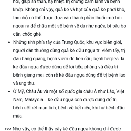
hôi, giúp an thần, hạ nhiệt, trị chứng cảm lạnh và bệnh
khớp. Không chỉ vậy, quả ké và hạt của quả ké phơi khô,
tán nhỏ có thể được đưa vào thành phần thuốc mỡ bôi
ngoài ra để chữa một số bệnh về da như ngứa, bị sâu bọ
cắn, chốc ghẻ.
Những tỉnh phía tây của Trung Quốc, khu vực biên giới,
người dân thường dùng quả ké đầu ngựa trị viêm tấy, trị
đau bàng quang, bệnh viêm do liên cầu, bệnh herpes. lá
ké đầu ngựa được dùng dể lợi tiểu, phòng và điều trị
bệnh giang mai, còn rễ ké đầu ngựa dùng để trị bệnh lao
và ung thư.
Ở Mỹ, Châu Âu và một số quốc gia châu Á như Lào, Việt
Nam, Malaysia.., ké đầu ngựa còn được dùng để trị
bệnh sốt rét mạn tính, bệnh về tiết niệu, khí hư bệnh đậu
mùa.
>>> Như vậy, có thể thấy cây ké đầu ngựa không chỉ được