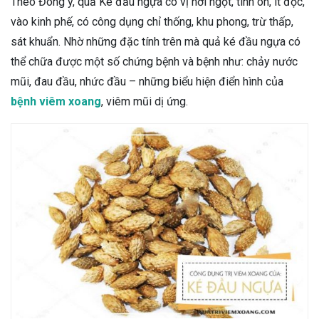
Theo Đông y, quả Ké đầu ngựa có vị hơi ngọt, tính ôn, ít độc,
vào kinh phế, có công dụng chỉ thống, khu phong, trừ thấp,
sát khuẩn. Nhờ những đặc tính trên mà quả ké đầu ngựa có
thể chữa được một số chứng bệnh và bệnh như: chảy nước
mũi, đau đầu, nhức đầu – những biểu hiện điển hình của
bệnh viêm xoang
, viêm mũi dị ứng.